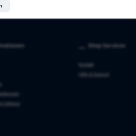
n
rmationen
Shop Services
Kontakt
Hilfe & Support
z
stellungen
d Zahlung