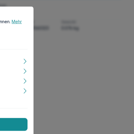
heit
önnen.
Mehr Informationen ...
önnen.
Mehr
:
GTIN/EAN:
Gewicht:
5607329060323
0.076 kg
smaße