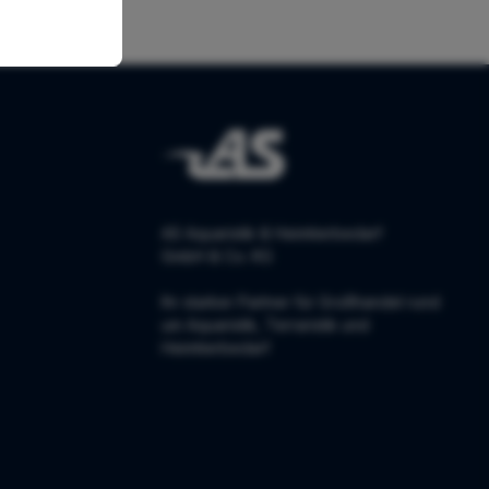
AS Aquaristik & Heimtierbedarf
GmbH & Co. KG
Ihr starker Partner für Großhandel rund
um Aquaristik, Terraristik und
Heimtierbedarf