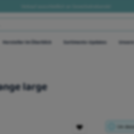
Verkauf ausschließlich an Gewerbetreibende!
Hersteller im Überblick
Sortiments-Updates
Unsere
ange large
Um diese