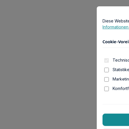
Cookie-Vorei
Diese Website
Diese Websit
Informationen .
Cookie-Vorei
Technisc
Statistik
Marketi
Komfortf