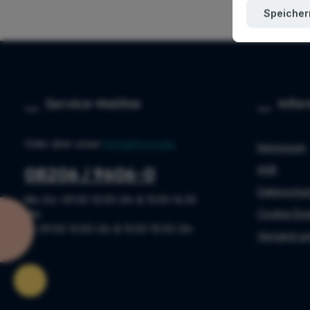
Speicher
Service-Hotline
Info
Oder über unser
Kontaktformular
.
Impressum
AGB
08206 / 9606-0
Datenschut
Mo-Do: 09:00-12:00 Uhr & 13:00-16:30
Cookie Ein
Uhr
Fr: 09:00-12:00 Uhr & 13:00-15:00 Uhr
Versand un