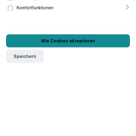
Komfortfunktionen
Alle Cookies akzeptieren
Speichern
Um dieses Produkt zu bestellen, melden Sie sich bitte
hier
an.
Verpackungseinheit
1
Produktnummer:
GTIN/EAN:
16a14901
5607329149011
Länge:
Breite:
1991 mm
70 mm
Höhe:
Gewicht: