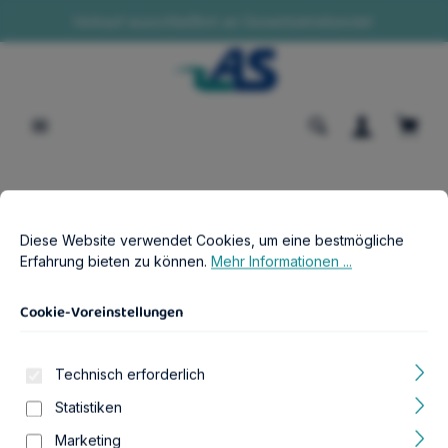
Verkauf ausschließlich an Gewerbetreibende!
alt springen
Waren
Cookie-Voreinstellungen
B2B-Shop
Aquaristik
Beleuchtung & passendes Zubehör
Diese Website verwendet Cookies, um eine bestmögliche Erfahr
Diese Website verwendet Cookies, um eine bestmögliche
ELB LED 2.0 SW Fusion Horizon 200
Erfahrung bieten zu können.
Mehr Informationen ...
(weiß)
Cookie-Voreinstellungen
Technisch erforderlich
Statistiken
Bildergalerie überspringen
Marketing