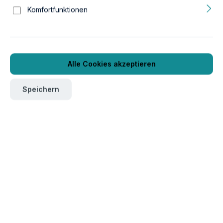
Komfortfunktionen
Alle Cookies akzeptieren
Speichern
Um dieses Produkt zu bestellen, melden Sie sich bitte
hier
an.
Verpackungseinheit
1
Produktnummer:
GTIN/EAN:
13j48998
4022573489989
Gewicht:
0.12 kg
Verpackungsmaße