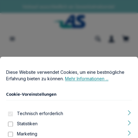
Verkauf ausschließlich an Gewerbetreibende!
alt springen
Waren
Cookie-Voreinstellungen
Diese Website verwendet Cookies, um eine bestmögliche Erfahr
B2B-Shop
Aquaristik
Beleuchtung & passendes Zubehör
Diese Website verwendet Cookies, um eine bestmögliche
HeliaLux Splitter Spectrum (4Ch)
Erfahrung bieten zu können.
Mehr Informationen ...
Cookie-Voreinstellungen
Technisch erforderlich
Bildergalerie überspringen
Statistiken
Marketing