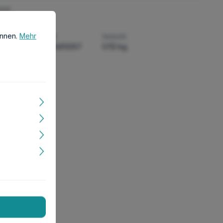
heit
önnen.
Mehr Informationen ...
önnen.
Mehr
:
GTIN/EAN:
Gewicht:
4022573492057
0.112 kg
smaße