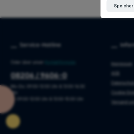
Speicher
Service-Hotline
Info
Oder über unser
Kontaktformular
.
Impressum
AGB
08206 / 9606-0
Datenschut
Mo-Do: 09:00-12:00 Uhr & 13:00-16:30
Cookie Ein
Uhr
Fr: 09:00-12:00 Uhr & 13:00-15:00 Uhr
Versand un