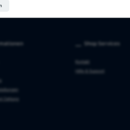
n
rmationen
Shop Services
Kontakt
Hilfe & Support
z
stellungen
d Zahlung