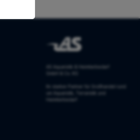
AS Aquaristik & Heimtierbedarf
GmbH & Co. KG
Ihr starker Partner für Großhandel rund
um Aquaristik, Terraristik und
Heimtierbedarf