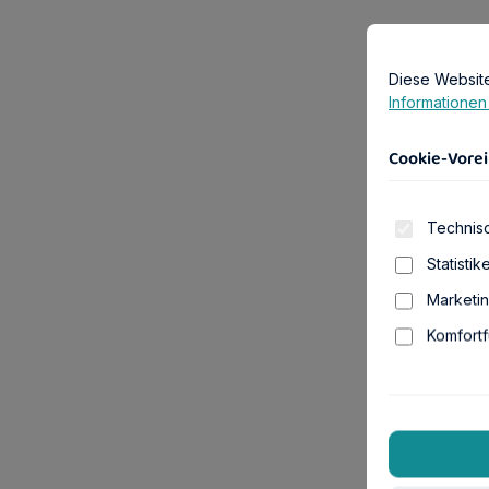
Cookie-Vorei
Diese Website
Diese Websit
Informationen .
Cookie-Vorei
Technisc
Statistik
Marketi
Komfortf