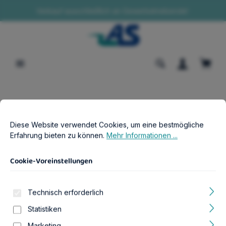
Verkauf ausschließlich an Gewerbetreibende!
alt springen
Waren
B2B-Shop
Aquaristik
Futter
Cookie-Voreinstellungen
Diese Website verwendet Cookies, um eine bestmögliche Erfahr
Shrimp Stick Mineral Lolly (10 Stück)
Diese Website verwendet Cookies, um eine bestmögliche
Erfahrung bieten zu können.
Mehr Informationen ...
Modell:
3
Cookie-Voreinstellungen
Technisch erforderlich
Bildergalerie überspringen
Statistiken
Marketing