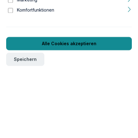
Komfortfunktionen
Alle Cookies akzeptieren
Speichern
auswählen
Modell
1
2
3
4
5
6
Um dieses Produkt zu bestellen, melden Sie sich bitte
hier
an.
Verpackungseinheit
1
Produktnummer:
GTIN/EAN: