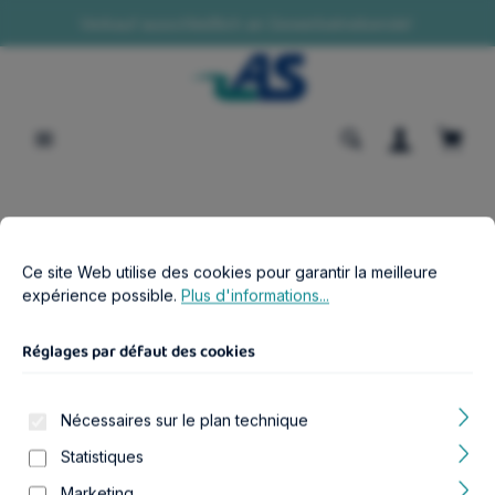
Verkauf ausschließlich an Gewerbetreibende!
tenu principal
Le pa
Boutique B2B
Aquariophilie
Réglages par défaut des cookies
Ce site Web utilise des cookies pour garantir la meilleure expér
Éclairage & accessoires adaptés
Ce site Web utilise des cookies pour garantir la meilleure
Bubble Air LED (44 cm)
expérience possible.
Plus d'informations...
Modèle:
3
Réglages par défaut des cookies
Nécessaires sur le plan technique
Ignorer la galerie d'images
Statistiques
Marketing