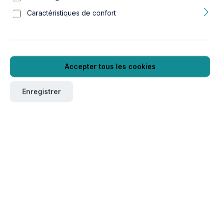
Caractéristiques de confort
Accepter tous les cookies
Enregistrer
Pour commander ce produit, veuillez vous connecter
ici
.
Verpackungseinheit
1
Réf. produit :
GTIN/EAN :
16a12814
5607329128146
Longueur :
Largeur :
70 mm
25 mm
Hauteur :
Poids :