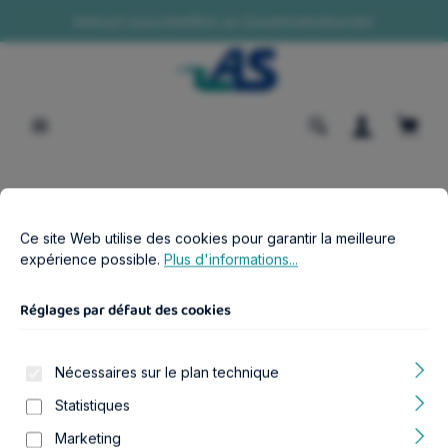
Verkauf ausschließlich an Gewerbetreibende!
tenu principal
Le pa
Réglages par défaut des cookies
Ce site Web utilise des cookies pour garantir la meilleure expér
Boutique B2B
Aquariophilie
Éclairage & accessoires adaptés
Ce site Web utilise des cookies pour garantir la meilleure
expérience possible.
Plus d'informations...
EasyLED Control 1 Plus
Réglages par défaut des cookies
Nécessaires sur le plan technique
Statistiques
Ignorer la galerie d'images
Marketing