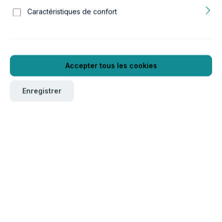
Caractéristiques de confort
Accepter tous les cookies
Enregistrer
Pour commander ce produit, veuillez vous connecter
ici
.
Verpackungseinheit
1
Réf. produit :
GTIN/EAN :
16a11613
5607329116136
Poids :
0.11 kg