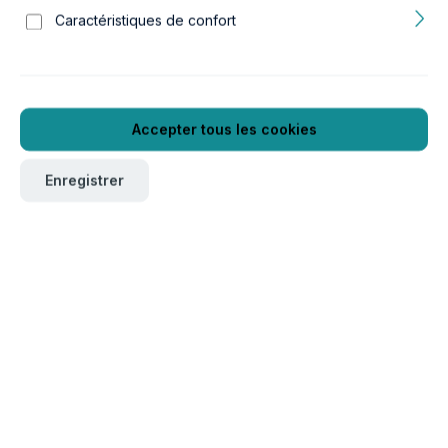
Caractéristiques de confort
Accepter tous les cookies
Enregistrer
Pour commander ce produit, veuillez vous connecter
ici
.
Verpackungseinheit
1
Réf. produit :
GTIN/EAN :
16a11288
5607329112886
Poids :
0.662 kg