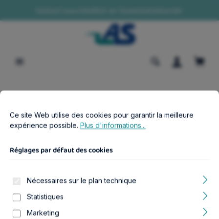
Verkauf ausschließlich an Gewerbetreibende!
tenu principal
Le pa
Réglages par défaut des cookies
Ce site Web utilise des cookies pour garantir la meilleure expér
Boutique B2B
Aquariophilie
Ce site Web utilise des cookies pour garantir la meilleure
Couvercles d’aquarium / Ensembles de volets / Plaques de
couverture
expérience possible.
Plus d'informations...
Glasabdeckung NanoCubic 20
Réglages par défaut des cookies
Nécessaires sur le plan technique
Statistiques
Ignorer la galerie d'images
Marketing