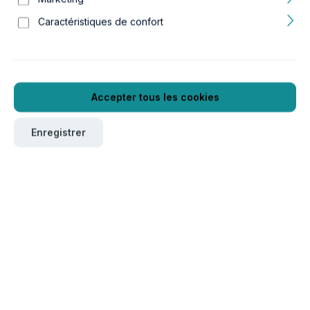
Caractéristiques de confort
Accepter tous les cookies
Enregistrer
Pour commander ce produit, veuillez vous connecter
ici
.
Verpackungseinheit
1
Réf. produit :
GTIN/EAN :
16a18104
5607329181042
Longueur :
Largeur :
1204 mm
398 mm
Hauteur :
Poids :