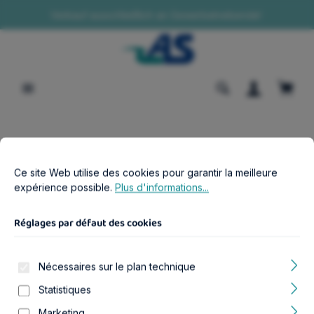
Verkauf ausschließlich an Gewerbetreibende!
tenu principal
Le pa
Boutique B2B
Aquariophilie
Meubles
Réglages par défaut des cookies
Ce site Web utilise des cookies pour garantir la meilleure expér
Ce site Web utilise des cookies pour garantir la meilleure
Splendid Ultra 240 Wildeiche Dunkel
expérience possible.
Plus d'informations...
Schrank
Réglages par défaut des cookies
Nécessaires sur le plan technique
Statistiques
Ignorer la galerie d'images
Marketing