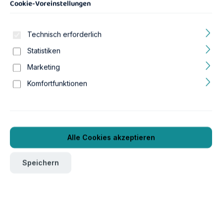
Cookie-Voreinstellungen
Technisch erforderlich
Statistiken
Marketing
Komfortfunktionen
Hersteller:
AS Aquaristik & Heimtierbedarf GmbH & Co. KG
Gewerbering 19
86931 Prittriching
Deutschland
Alle Cookies akzeptieren
Kontaktmöglichkeit:
as@as-aquaristik.de
Speichern
EU Inverkehrbringer:
AS Aquaristik & Heimtierbedarf GmbH & Co. KG
Gewerbering 19
86931 Prittriching