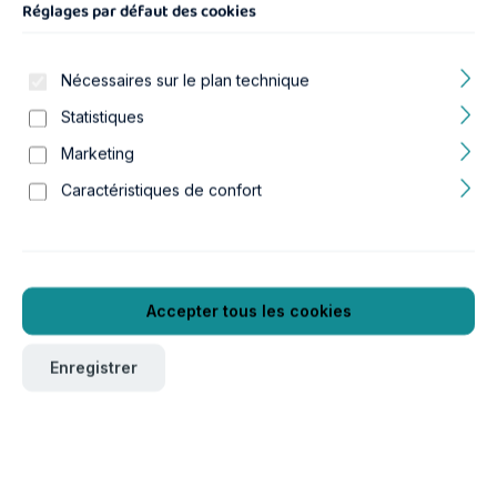
Réglages par défaut des cookies
Nécessaires sur le plan technique
Statistiques
Marketing
Hersteller:
Caractéristiques de confort
AS Aquaristik & Heimtierbedarf GmbH & Co. KG
Gewerbering 19
86931 Prittriching
Deutschland
Accepter tous les cookies
Kontaktmöglichkeit:
as@as-aquaristik.de
Enregistrer
EU Inverkehrbringer:
AS Aquaristik & Heimtierbedarf GmbH & Co. KG
Gewerbering 19
86931 Prittriching