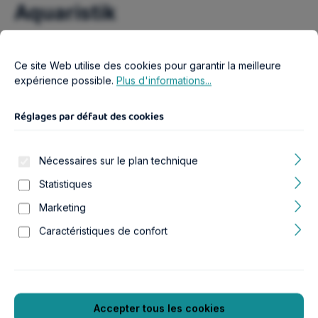
Aquaristik
Réglages par défaut des cookies
Ce site Web utilise des cookies pour garantir la meilleure expér
Ce site Web utilise des cookies pour garantir la meilleure
expérience possible.
Plus d'informations...
Réglages par défaut des cookies
Nécessaires sur le plan technique
Statistiques
Marketing
Caractéristiques de confort
Hersteller:
Preis-Aquaristik KG
Hauptstr. 7
67808 Bayerfeld
Deutschland
Accepter tous les cookies